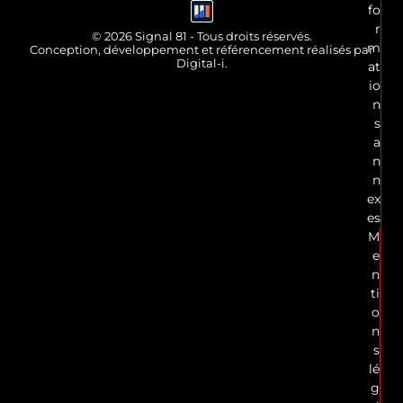
fo
r
© 2026 Signal 81 - Tous droits réservés.
m
Conception, développement et référencement réalisés par
Digital-i.
at
io
n
s
a
n
n
ex
es
M
e
n
ti
o
n
s
lé
g